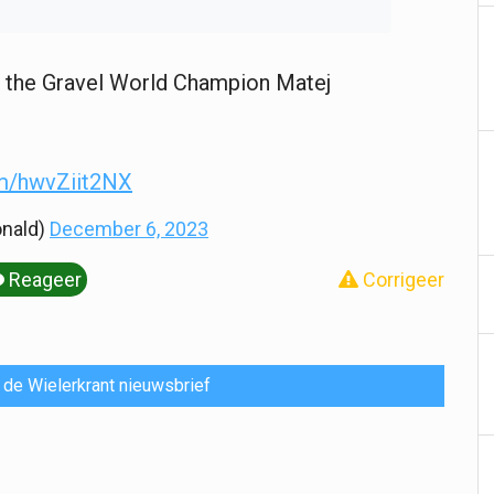
of the Gravel World Champion Matej
om/hwvZiit2NX
onald)
December 6, 2023
Reageer
Corrigeer
or de Wielerkrant nieuwsbrief