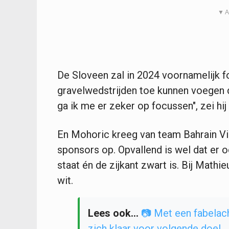
▼ A
De Sloveen zal in 2024 voornamelijk 
gravelwedstrijden toe kunnen voegen d
ga ik me er zeker op focussen", zei hij 
En Mohoric kreeg van team Bahrain Vi
sponsors op. Opvallend is wel dat er 
staat én de zijkant zwart is. Bij Math
wit.
Lees ook...
📷 Met een fabelach
zich klaar voor volgende doel