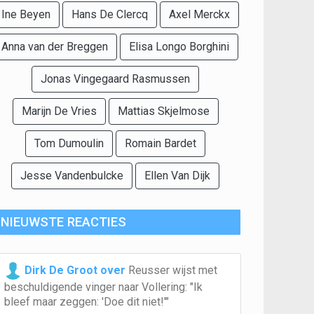
Ine Beyen
Hans De Clercq
Axel Merckx
Anna van der Breggen
Elisa Longo Borghini
Jonas Vingegaard Rasmussen
Marijn De Vries
Mattias Skjelmose
Tom Dumoulin
Romain Bardet
Jesse Vandenbulcke
Ellen Van Dijk
NIEUWSTE REACTIES
Dirk De Groot over
Reusser wijst met
beschuldigende vinger naar Vollering: "Ik
bleef maar zeggen: 'Doe dit niet!'"