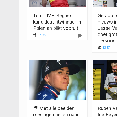
Tour LIVE: Segaert
Gestopt 
kandidaat-ritwinnaar in
nieuws i
Polen en blikt vooruit
Jesse V
doet grot
14:45
persoonli
13:50
🎥 Met alle beelden:
Ruben Va
meningen hellen naar
Ine Beye