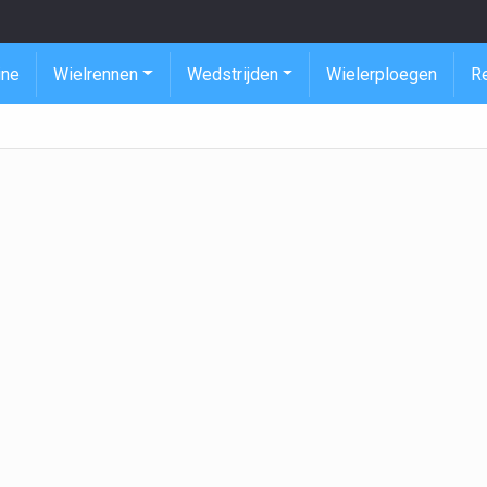
ine
Wielrennen
Wedstrijden
Wielerploegen
R