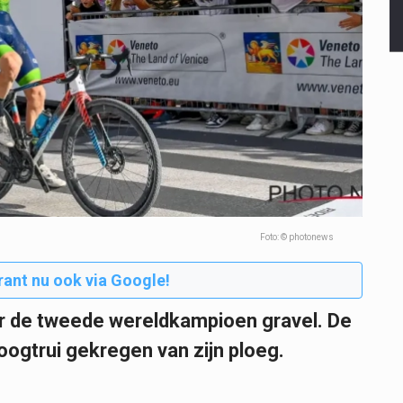
Foto: © photonews
rant nu ook via Google!
r de tweede wereldkampioen gravel. De
ogtrui gekregen van zijn ploeg.