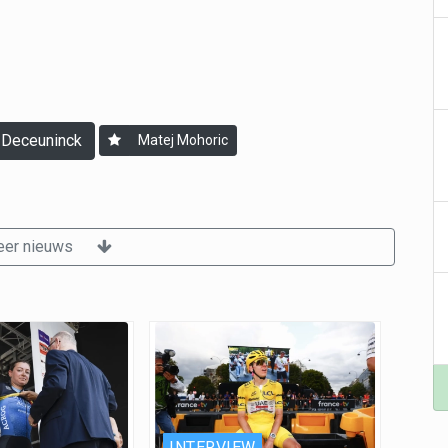
-Deceuninck
Matej Mohoric
er nieuws
INTERVIEW