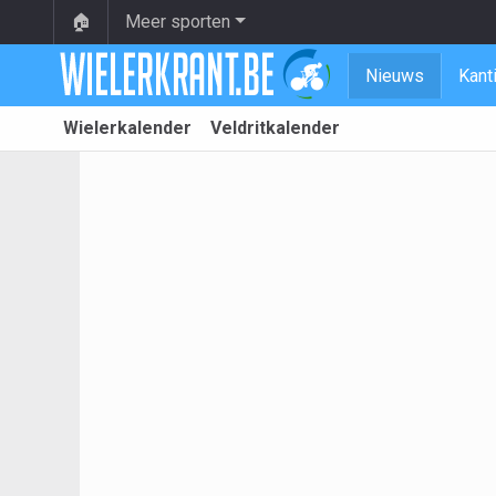
🏠
Meer sporten
Nieuws
Kant
Wielerkalender
Veldritkalender