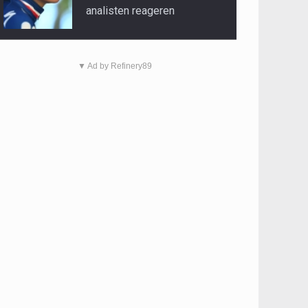
analisten reageren
▼ Ad by Refinery89