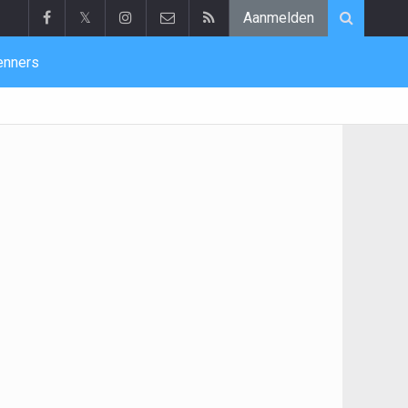
𝕏
Aanmelden
enners