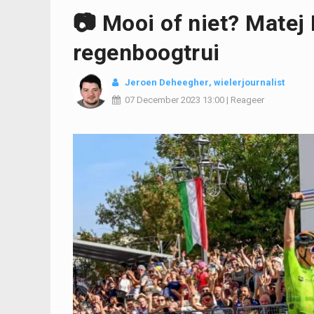
📷 Mooi of niet? Matej 
regenboogtrui
Jeroen Deheegher
, wielerjournalist
07 December 2023
13:00
|
Reageer