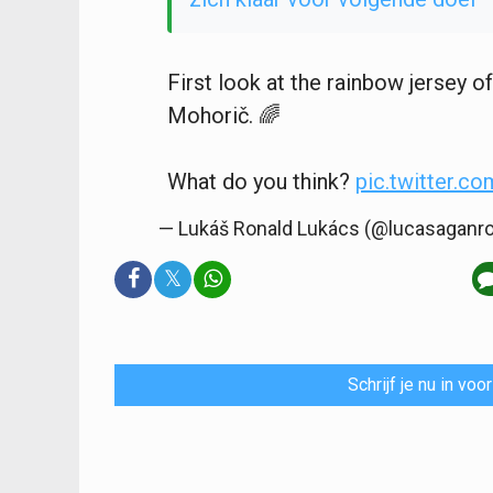
First look at the rainbow jersey 
Mohorič. 🌈
What do you think?
pic.twitter.c
— Lukáš Ronald Lukács (@lucasaganr
𝕏
Schrijf je nu in vo