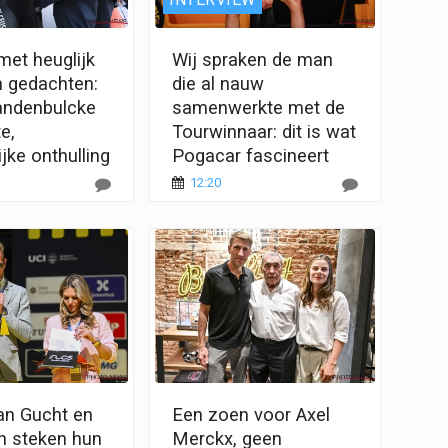
met heuglijk
Wij spraken de man
n gedachten:
die al nauw
andenbulcke
samenwerkte met de
e,
Tourwinnaar: dit is wat
jke onthulling
Pogacar fascineert
12:20
n Gucht en
Een zoen voor Axel
n steken hun
Merckx, geen