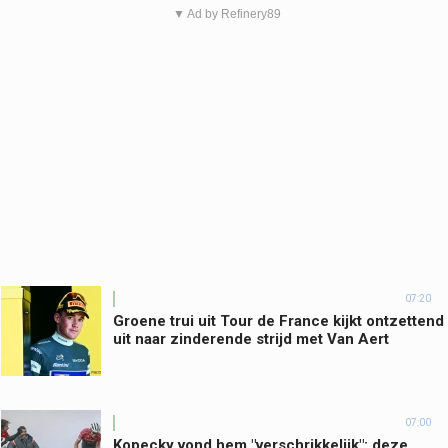
▼ Ad by Refinery89
07:20
Groene trui uit Tour de France kijkt ontzettend
uit naar zinderende strijd met Van Aert
07:00
Kopecky vond hem "verschrikkelijk": deze