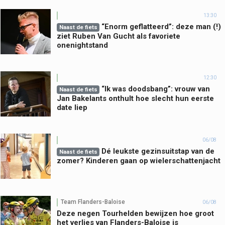
13:30
“Enorm geflatteerd”: deze man (!)
Naast de fiets
ziet Ruben Van Gucht als favoriete
onenightstand
12:30
“Ik was doodsbang”: vrouw van
Naast de fiets
Jan Bakelants onthult hoe slecht hun eerste
date liep
06/08
Dé leukste gezinsuitstap van de
Naast de fiets
zomer? Kinderen gaan op wielerschattenjacht
Team Flanders-Baloise
06/08
Deze negen Tourhelden bewijzen hoe groot
het verlies van Flanders-Baloise is