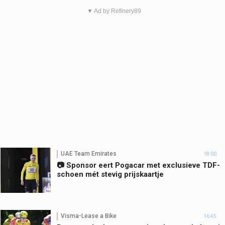
▼ Ad by Refinery89
UAE Team Emirates
18:00
📷 Sponsor eert Pogacar met exclusieve TDF-
schoen mét stevig prijskaartje
Visma-Lease a Bike
16:45