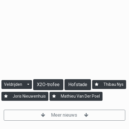
X2O-trofee
Hofstade
Veldrijden
Thibau Nys
Joris Nieuwenhuis
Mathieu Van Der Poel
Meer nieuws