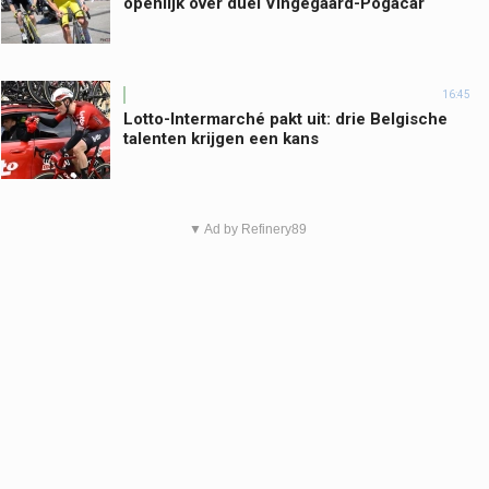
openlijk over duel Vingegaard-Pogacar
16:45
Lotto-Intermarché pakt uit: drie Belgische
talenten krijgen een kans
▼ Ad by Refinery89