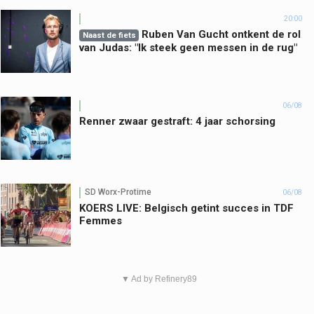
20:00
Ruben Van Gucht ontkent de rol
Naast de fiets
van Judas: "Ik steek geen messen in de rug"
06/08
Renner zwaar gestraft: 4 jaar schorsing
SD Worx-Protime
06/08
KOERS LIVE: Belgisch getint succes in TDF
Femmes
▼ Ad by Refinery89