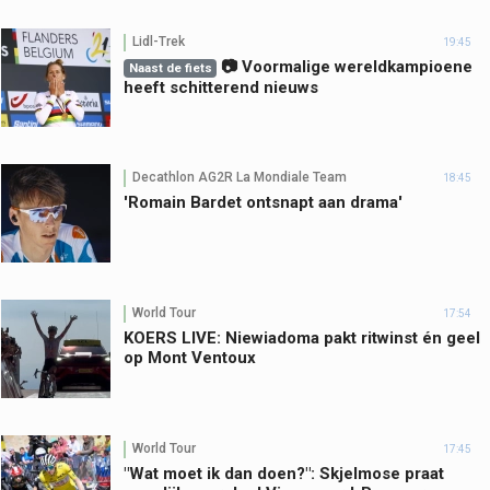
Lidl-Trek
19:45
📷 Voormalige wereldkampioene
Naast de fiets
heeft schitterend nieuws
Decathlon AG2R La Mondiale Team
18:45
'Romain Bardet ontsnapt aan drama'
World Tour
17:54
KOERS LIVE: Niewiadoma pakt ritwinst én geel
op Mont Ventoux
World Tour
17:45
"Wat moet ik dan doen?": Skjelmose praat