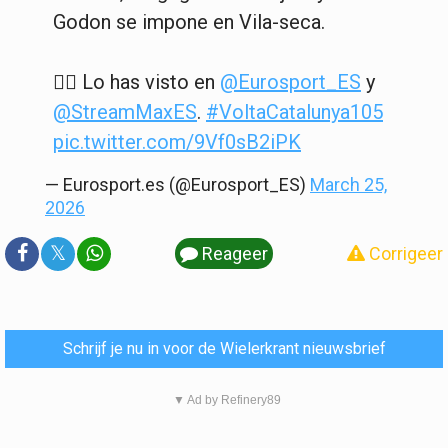
Godon se impone en Vila-seca.
🚴‍♂️ Lo has visto en
@Eurosport_ES
y
@StreamMaxES
.
#VoltaCatalunya105
pic.twitter.com/9Vf0sB2iPK
— Eurosport.es (@Eurosport_ES)
March 25,
2026
𝕏
Reageer
Corrigeer
Schrijf je nu in voor de Wielerkrant nieuwsbrief
▼ Ad by Refinery89