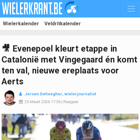
Wielerkalender
Veldritkalender
🎥 Evenepoel kleurt etappe in
Catalonië met Vingegaard én komt
ten val, nieuwe ereplaats voor
Aerts
Jeroen Deheegher
, wielerjournalist
25 Maart 2026
17:36
|
Reageer