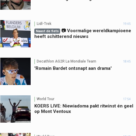
Lidl-Trek
19:45
📷 Voormalige wereldkampioene
Naast de fiets
heeft schitterend nieuws
Decathlon AG2R La Mondiale Team
18:45
'Romain Bardet ontsnapt aan drama'
World Tour
17:54
KOERS LIVE: Niewiadoma pakt ritwinst én geel
op Mont Ventoux