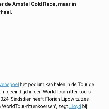
er de Amstel Gold Race, maar in
rhaal.
venepoel
het podium kan halen in de Tour de
ium geëindigd in een WorldTour-rittenkoers
 2024. Sindsdien heeft Florian Lipowitz zes
n WorldTour-rittenkoersen", zegt
Lloyd
bij