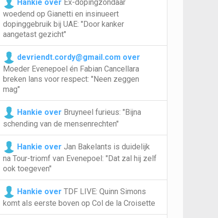
Hankie over
Ex-dopingzondaar
woedend op Gianetti en insinueert
dopinggebruik bij UAE: "Door kanker
aangetast gezicht"
devriendt.cordy@gmail.com over
Moeder Evenepoel én Fabian Cancellara
breken lans voor respect: "Neen zeggen
mag"
Hankie over
Bruyneel furieus: "Bijna
schending van de mensenrechten"
Hankie over
Jan Bakelants is duidelijk
na Tour-triomf van Evenepoel: "Dat zal hij zelf
ook toegeven"
Hankie over
TDF LIVE: Quinn Simons
komt als eerste boven op Col de la Croisette