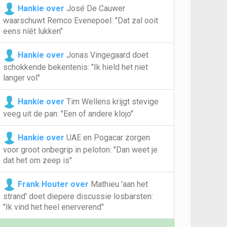
Hankie over
José De Cauwer
waarschuwt Remco Evenepoel: "Dat zal ooit
eens níét lukken"
Hankie over
Jonas Vingegaard doet
schokkende bekentenis: "Ik hield het niet
langer vol"
Hankie over
Tim Wellens krijgt stevige
veeg uit de pan: "Een of andere klojo"
Hankie over
UAE en Pogacar zorgen
voor groot onbegrip in peloton: "Dan weet je
dat het om zeep is"
Frank Houter over
Mathieu 'aan het
strand' doet diepere discussie losbarsten:
"Ik vind het heel enerverend"