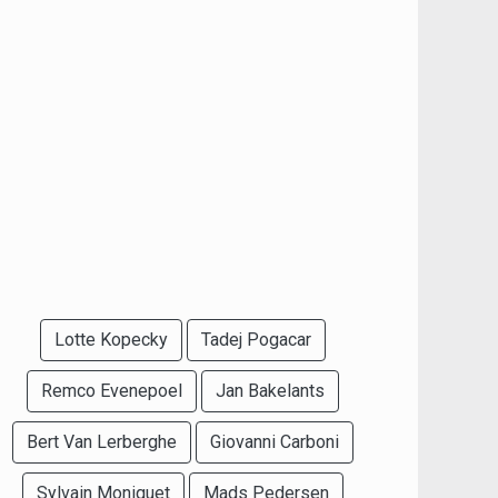
Lotte Kopecky
Tadej Pogacar
Remco Evenepoel
Jan Bakelants
Bert Van Lerberghe
Giovanni Carboni
Sylvain Moniquet
Mads Pedersen