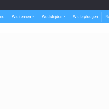
ine
Wielrennen
Wedstrijden
Wielerploegen
R