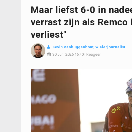
Maar liefst 6-0 in nade
verrast zijn als Remco
verliest"
Kevin Vanbuggenhout
, wielerjournalist
30 Juni 2026
16:40
|
Reageer