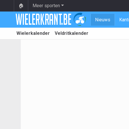
🏠
Meer sporten
Nieuws
Kant
Wielerkalender
Veldritkalender