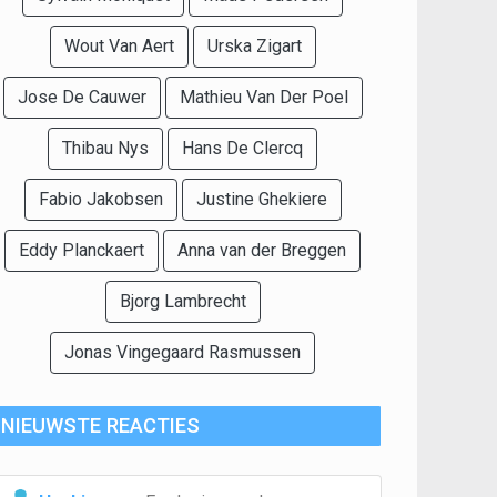
Wout Van Aert
Urska Zigart
Jose De Cauwer
Mathieu Van Der Poel
Thibau Nys
Hans De Clercq
Fabio Jakobsen
Justine Ghekiere
Eddy Planckaert
Anna van der Breggen
Bjorg Lambrecht
Jonas Vingegaard Rasmussen
NIEUWSTE REACTIES