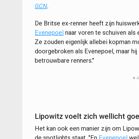
GCN
.
De Britse ex-renner heeft zijn huisw
Evenepoel
naar voren te schuiven als 
Ze zouden eigenlijk allebei kopman moe
doorgebroken als Evenepoel, maar hij i
betrouwbare renners."
▼ A
Lipowitz voelt zich wellicht go
Het kan ook een manier zijn om Lipowit
de spotlights staat. "En
Evenepoel
wel,