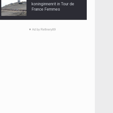
koninginnenrit in Tour de
France Femmes
▼ Ad by Refinery89