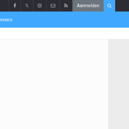
𝕏
Aanmelden
enners