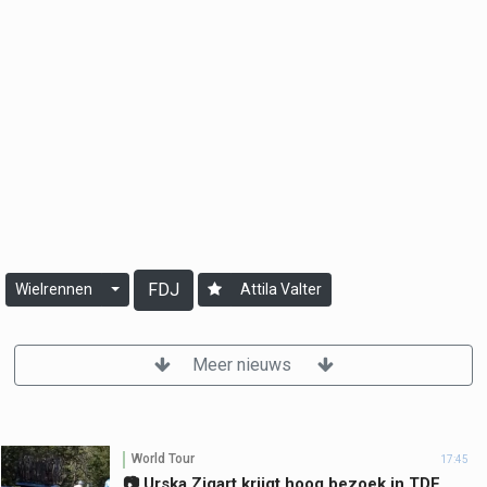
FDJ
Wielrennen
Attila Valter
Meer nieuws
World Tour
17:45
📷 Urska Zigart krijgt hoog bezoek in TDF