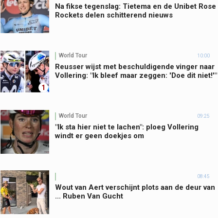
Na fikse tegenslag: Tietema en de Unibet Rose
Rockets delen schitterend nieuws
World Tour
10:00
Reusser wijst met beschuldigende vinger naar
Vollering: "Ik bleef maar zeggen: 'Doe dit niet!'"
1
World Tour
09:25
"Ik sta hier niet te lachen": ploeg Vollering
windt er geen doekjes om
08:45
Wout van Aert verschijnt plots aan de deur van
... Ruben Van Gucht