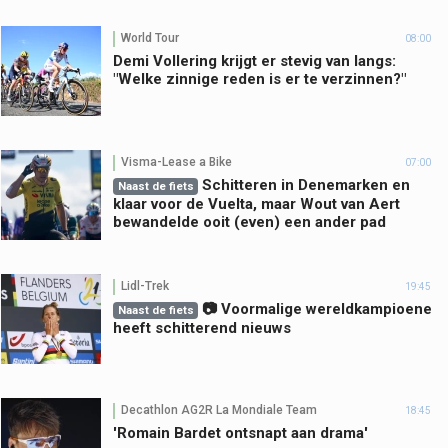
World Tour
08:00
Demi Vollering krijgt er stevig van langs:
"Welke zinnige reden is er te verzinnen?"
Visma-Lease a Bike
07:00
Schitteren in Denemarken en
Naast de fiets
klaar voor de Vuelta, maar Wout van Aert
bewandelde ooit (even) een ander pad
Lidl-Trek
19:45
📷 Voormalige wereldkampioene
Naast de fiets
heeft schitterend nieuws
Decathlon AG2R La Mondiale Team
18:45
'Romain Bardet ontsnapt aan drama'