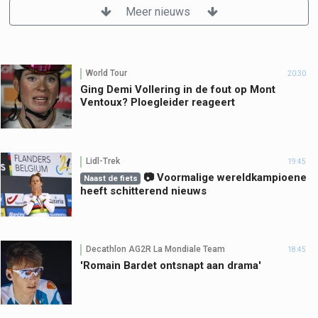
Meer nieuws
World Tour
20:30
Ging Demi Vollering in de fout op Mont
Ventoux? Ploegleider reageert
Lidl-Trek
19:45
📷 Voormalige wereldkampioene
Naast de fiets
heeft schitterend nieuws
Decathlon AG2R La Mondiale Team
18:45
'Romain Bardet ontsnapt aan drama'