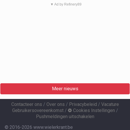
▼ Ad by Refinery89
Meer nieuws
Contacteer ons
/
Over ons
/
Privacybeleid
/
Vacature
Gebruikersovereenkomst
/
Cookies Instellingen
/
Pushmeldingen uitschakelen
© 2016-2026 www.wielerkrant.be