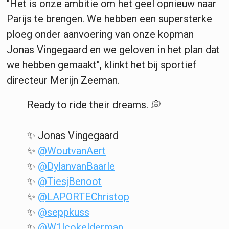
"Het is onze ambitie om het geel opnieuw naar
Parijs te brengen. We hebben een supersterke
ploeg onder aanvoering van onze kopman
Jonas Vingegaard en we geloven in het plan dat
we hebben gemaakt", klinkt het bij sportief
directeur Merijn Zeeman.
Ready to ride their dreams. 💭
✨ Jonas Vingegaard
✨
@WoutvanAert
✨
@DylanvanBaarle
✨
@TiesjBenoot
✨
@LAPORTEChristop
✨
@seppkuss
✨
@W1lcokelderman