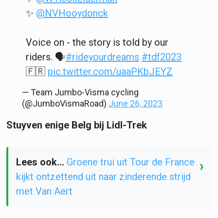
✨
@NVHooydonck
Voice on - the story is told by our
riders. 🗣️
#rideyourdreams
#tdf2023
🇫🇷
pic.twitter.com/uaaPKbJEYZ
— Team Jumbo-Visma cycling
(@JumboVismaRoad)
June 26, 2023
Stuyven enige Belg bij Lidl-Trek
Lees ook...
Groene trui uit Tour de France
›
kijkt ontzettend uit naar zinderende strijd
met Van Aert