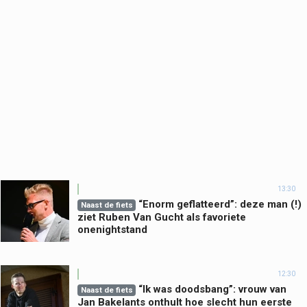
13:30
“Enorm geflatteerd”: deze man (!)
Naast de fiets
ziet Ruben Van Gucht als favoriete
onenightstand
12:30
“Ik was doodsbang”: vrouw van
Naast de fiets
Jan Bakelants onthult hoe slecht hun eerste