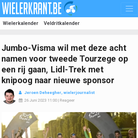
Wielerkalender
Veldritkalender
Jumbo-Visma wil met deze acht
namen voor tweede Tourzege op
een rij gaan, Lidl-Trek met
knipoog naar nieuwe sponsor
Jeroen Deheegher
, wielerjournalist
26 Juni 2023
11:00
|
Reageer