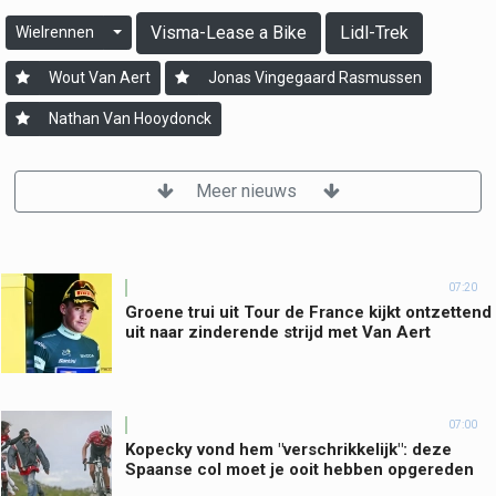
Visma-Lease a Bike
Lidl-Trek
Wielrennen
Wout Van Aert
Jonas Vingegaard Rasmussen
Nathan Van Hooydonck
Meer nieuws
07:20
Groene trui uit Tour de France kijkt ontzettend
uit naar zinderende strijd met Van Aert
07:00
Kopecky vond hem "verschrikkelijk": deze
Spaanse col moet je ooit hebben opgereden