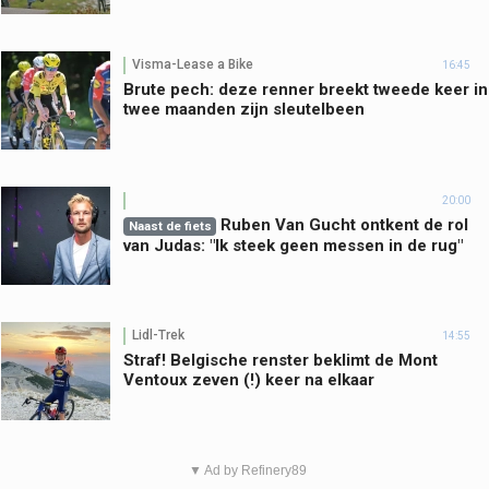
Visma-Lease a Bike
16:45
Brute pech: deze renner breekt tweede keer in
twee maanden zijn sleutelbeen
20:00
Ruben Van Gucht ontkent de rol
Naast de fiets
van Judas: "Ik steek geen messen in de rug"
Lidl-Trek
14:55
Straf! Belgische renster beklimt de Mont
Ventoux zeven (!) keer na elkaar
▼ Ad by Refinery89