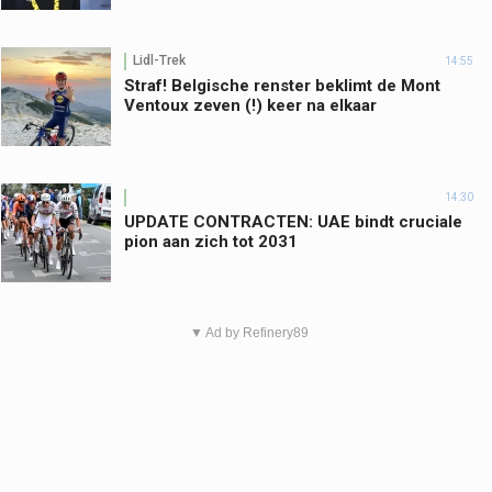
Lidl-Trek
14:55
Straf! Belgische renster beklimt de Mont
Ventoux zeven (!) keer na elkaar
14:30
UPDATE CONTRACTEN: UAE bindt cruciale
pion aan zich tot 2031
▼ Ad by Refinery89