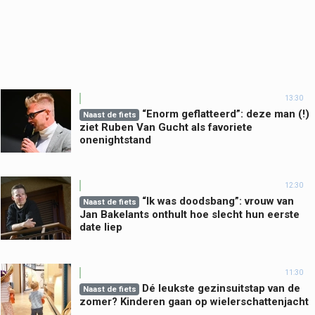
13:30
“Enorm geflatteerd”: deze man (!)
Naast de fiets
ziet Ruben Van Gucht als favoriete
onenightstand
12:30
“Ik was doodsbang”: vrouw van
Naast de fiets
Jan Bakelants onthult hoe slecht hun eerste
date liep
11:30
Dé leukste gezinsuitstap van de
Naast de fiets
zomer? Kinderen gaan op wielerschattenjacht