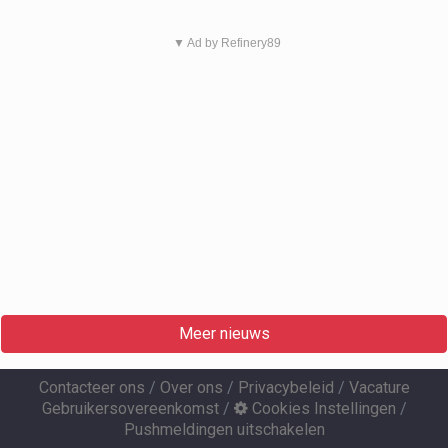
▼ Ad by Refinery89
Meer nieuws
Contacteer ons
/
Over ons
/
Privacybeleid
/
Vacature
Gebruikersovereenkomst
/
Cookies Instellingen
/
Pushmeldingen uitschakelen