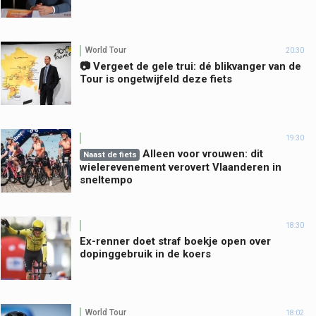
World Tour
20:30
📷 Vergeet de gele trui: dé blikvanger van de
Tour is ongetwijfeld deze fiets
19:30
Alleen voor vrouwen: dit
Naast de fiets
wielerevenement verovert Vlaanderen in
sneltempo
18:30
Ex-renner doet straf boekje open over
dopinggebruik in de koers
World Tour
18:02