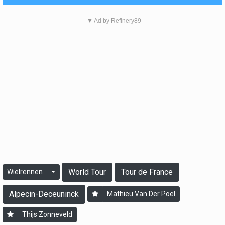
▼ Ad by Refinery89
World Tour
Tour de France
Wielrennen
Alpecin-Deceuninck
Mathieu Van Der Poel
Thijs Zonneveld