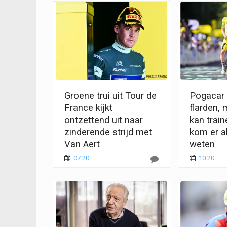
Groene trui uit Tour de
Pogacar r
France kijkt
flarden, 
ontzettend uit naar
kan train
zinderende strijd met
kom er al
Van Aert
weten
07:20
10:20