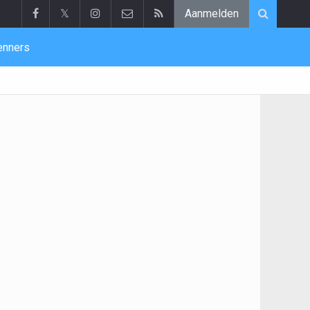
𝕏
Aanmelden
enners