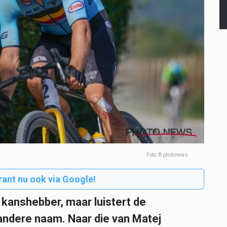
Foto: © photonews
rant nu ook via Google!
 kanshebber, maar luistert de
andere naam. Naar die van Matej