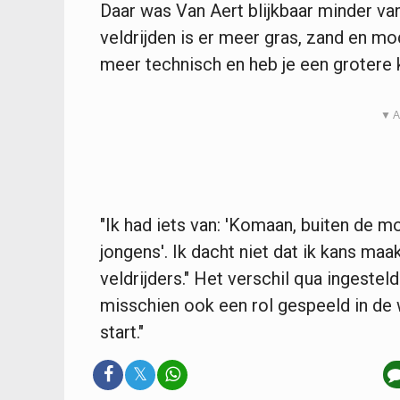
Daar was Van Aert blijkbaar minder van o
veldrijden is er meer gras, zand en mo
meer technisch en heb je een grotere k
▼ A
"Ik had iets van: 'Komaan, buiten de m
jongens'. Ik dacht niet dat ik kans ma
veldrijders." Het verschil qua ingeste
misschien ook een rol gespeeld in de 
start."
𝕏