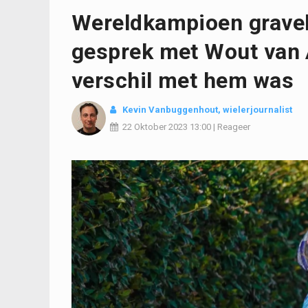
Wereldkampioen gravel
gesprek met Wout van A
verschil met hem was
Kevin Vanbuggenhout
, wielerjournalist
22 Oktober 2023
13:00
|
Reageer