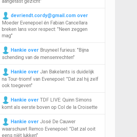
aangetast gezicht"
devriendt.cordy@gmail.com over
Moeder Evenepoel én Fabian Cancellara
breken lans voor respect: "Neen zeggen
mag"
Hankie over
Bruyneel furieus: "Bijna
schending van de mensenrechten"
Hankie over
Jan Bakelants is duidelijk
na Tour-triomf van Evenepoel: "Dat zal hij zelf
ook toegeven"
Hankie over
TDF LIVE: Quinn Simons
komt als eerste boven op Col de la Croisette
Hankie over
José De Cauwer
waarschuwt Remco Evenepoel: "Dat zal ooit
eens níét lukken"