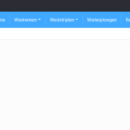
ine
Wielrennen
Wedstrijden
Wielerploegen
R