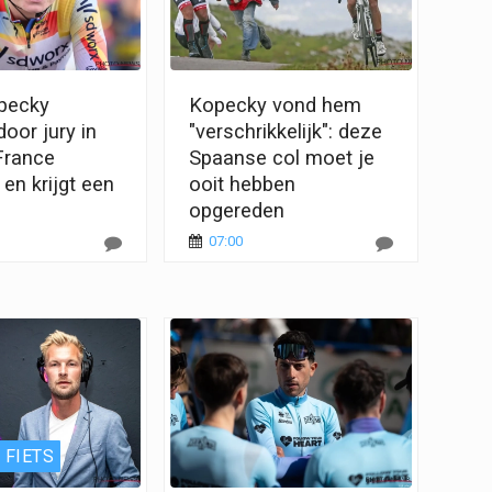
pecky
Kopecky vond hem
door jury in
"verschrikkelijk": deze
France
Spaanse col moet je
n krijgt een
ooit hebben
opgereden
07:00
 FIETS