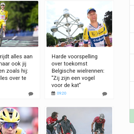
ijdt alles aan
Harde voorspelling
maar ook jij
over toekomst
en zoals hij:
Belgische wielrennen:
les over te
"Zij zijn een vogel
voor de kat"
09:20