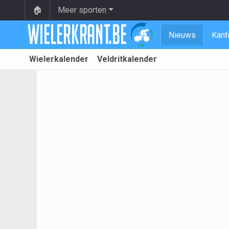
🏠
Meer sporten
Nieuws
Kant
Wielerkalender
Veldritkalender