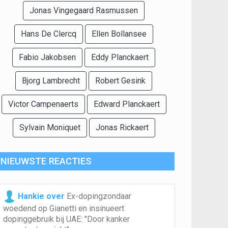
Jonas Vingegaard Rasmussen
Hans De Clercq
Ellen Bollansee
Fabio Jakobsen
Eddy Planckaert
Bjorg Lambrecht
Robert Gesink
Victor Campenaerts
Edward Planckaert
Sylvain Moniquet
Jonas Rickaert
NIEUWSTE REACTIES
Hankie over
Ex-dopingzondaar
woedend op Gianetti en insinueert
dopinggebruik bij UAE: "Door kanker