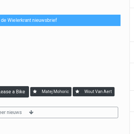
or de Wielerkrant nieuwsbrief
ease a Bike
Matej Mohoric
Wout Van Aert
er nieuws