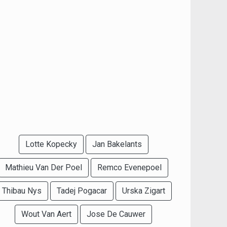
Lotte Kopecky
Jan Bakelants
Mathieu Van Der Poel
Remco Evenepoel
Thibau Nys
Tadej Pogacar
Urska Zigart
Wout Van Aert
Jose De Cauwer