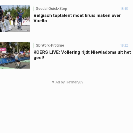
Soudal Quick-Step
18:45
Belgisch toptalent moet kruis maken over
Vuelta
SD Worx-Protime
18:22
KOERS LIVE: Vollering rijdt Niewiadoma uit het
geel!
▼ Ad by Refinery89