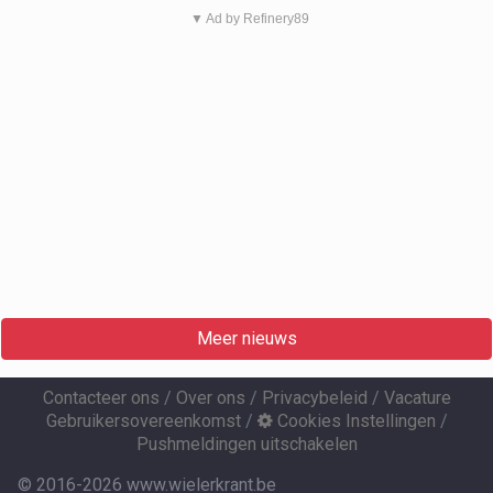
▼ Ad by Refinery89
Meer nieuws
Contacteer ons
/
Over ons
/
Privacybeleid
/
Vacature
Gebruikersovereenkomst
/
Cookies Instellingen
/
Pushmeldingen uitschakelen
© 2016-2026 www.wielerkrant.be