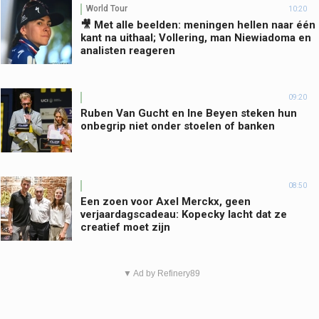
World Tour
10:20
🎥 Met alle beelden: meningen hellen naar één
kant na uithaal; Vollering, man Niewiadoma en
analisten reageren
09:20
Ruben Van Gucht en Ine Beyen steken hun
onbegrip niet onder stoelen of banken
08:50
Een zoen voor Axel Merckx, geen
verjaardagscadeau: Kopecky lacht dat ze
creatief moet zijn
▼ Ad by Refinery89