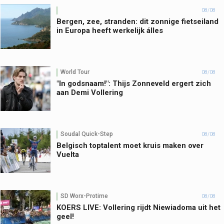
08/08
Bergen, zee, stranden: dit zonnige fietseiland
in Europa heeft werkelijk álles
World Tour
08/08
"In godsnaam!": Thijs Zonneveld ergert zich
aan Demi Vollering
Soudal Quick-Step
08/08
Belgisch toptalent moet kruis maken over
Vuelta
SD Worx-Protime
08/08
KOERS LIVE: Vollering rijdt Niewiadoma uit het
geel!