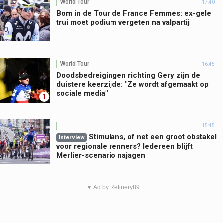
World Tour
17:40
Bom in de Tour de France Femmes: ex-gele
trui moet podium vergeten na valpartij
World Tour
16:45
Doodsbedreigingen richting Gery zijn de
duistere keerzijde: "Ze wordt afgemaakt op
sociale media"
1
15:45
Stimulans, of net een groot obstakel
Interview
voor regionale renners? Iedereen blijft
Merlier-scenario najagen
▼ Ad by Refinery89