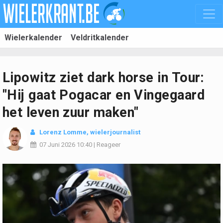
Wielerkalender
Veldritkalender
Lipowitz ziet dark horse in Tour:
"Hij gaat Pogacar en Vingegaard
het leven zuur maken"
Lorenz Lomme
, wielerjournalist
07 Juni 2026
10:40
|
Reageer