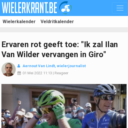
Wielerkalender
Veldritkalender
Ervaren rot geeft toe: "Ik zal Ilan
Van Wilder vervangen in Giro"
Aernout Van Lindt
, wielerjournalist
01 Mei 2022
11:13
|
Reageer