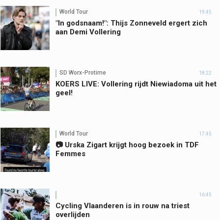
World Tour
19:45
"In godsnaam!": Thijs Zonneveld ergert zich
aan Demi Vollering
SD Worx-Protime
18:22
KOERS LIVE: Vollering rijdt Niewiadoma uit het
geel!
World Tour
17:45
📷 Urska Zigart krijgt hoog bezoek in TDF
Femmes
16:45
Cycling Vlaanderen is in rouw na triest
overlijden