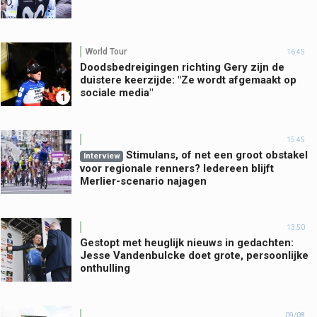
World Tour
16:45
Doodsbedreigingen richting Gery zijn de
duistere keerzijde: "Ze wordt afgemaakt op
sociale media"
1
15:45
Stimulans, of net een groot obstakel
Interview
voor regionale renners? Iedereen blijft
Merlier-scenario najagen
13:50
Gestopt met heuglijk nieuws in gedachten:
Jesse Vandenbulcke doet grote, persoonlijke
onthulling
09/08