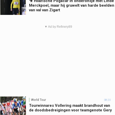
🎥 Hilarische Pogacar in onderonsje met Linde
Merckpoel, maar hij gruwelt van harde beelden
van val van Zigart
▼ Ad by Refinery89
World Tour
08:20
Tourwinnares Vollering maakt brandhout van
de doodsbedreigingen voor teamgenote Gery