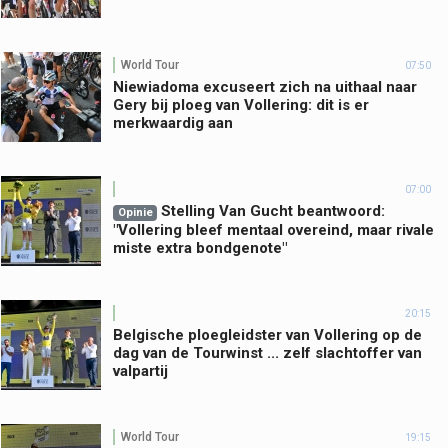
World Tour
07:50
Niewiadoma excuseert zich na uithaal naar
Gery bij ploeg van Vollering: dit is er
merkwaardig aan
07:00
Stelling Van Gucht beantwoord:
Opinie
"Vollering bleef mentaal overeind, maar rivale
miste extra bondgenote"
20:15
Belgische ploegleidster van Vollering op de
dag van de Tourwinst ... zelf slachtoffer van
valpartij
World Tour
19:15