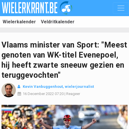
Wielerkalender
Veldritkalender
Vlaams minister van Sport: "Meest
genoten van WK-titel Evenepoel,
hij heeft zwarte sneeuw gezien en
teruggevochten"
Kevin Vanbuggenhout
, wielerjournalist
16 December 2022
07:20
|
Reageer