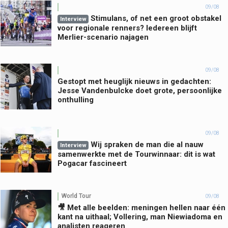
09/08
Stimulans, of net een groot obstakel
Interview
voor regionale renners? Iedereen blijft
Merlier-scenario najagen
09/08
Gestopt met heuglijk nieuws in gedachten:
Jesse Vandenbulcke doet grote, persoonlijke
onthulling
09/08
Wij spraken de man die al nauw
Interview
samenwerkte met de Tourwinnaar: dit is wat
Pogacar fascineert
World Tour
09/08
🎥 Met alle beelden: meningen hellen naar één
kant na uithaal; Vollering, man Niewiadoma en
analisten reageren