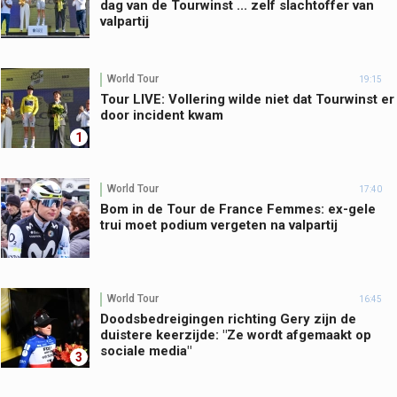
dag van de Tourwinst ... zelf slachtoffer van
valpartij
World Tour
19:15
Tour LIVE: Vollering wilde niet dat Tourwinst er
door incident kwam
1
World Tour
17:40
Bom in de Tour de France Femmes: ex-gele
trui moet podium vergeten na valpartij
World Tour
16:45
Doodsbedreigingen richting Gery zijn de
duistere keerzijde: "Ze wordt afgemaakt op
sociale media"
3