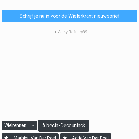
Schrijf je nu in voor de Wielerkrant nieuwsbrief
▼ Ad by Refinery89
Alpecin-Deceuninck
Wielrennen
Mathieu Van Der Poel
Adrie Van Der Poel