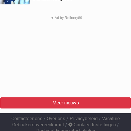
▼ Ad by Refinery89
Meer nieuws
Contacteer ons
/
Over ons
/
Privacybeleid
/
Vacature
Gebruikersovereenkomst
/
Cookies Instellingen
/
Pushmeldingen uitschakelen