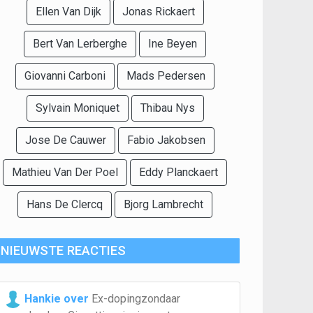
Ellen Van Dijk
Jonas Rickaert
Bert Van Lerberghe
Ine Beyen
Giovanni Carboni
Mads Pedersen
Sylvain Moniquet
Thibau Nys
Jose De Cauwer
Fabio Jakobsen
Mathieu Van Der Poel
Eddy Planckaert
Hans De Clercq
Bjorg Lambrecht
NIEUWSTE REACTIES
Hankie over
Ex-dopingzondaar