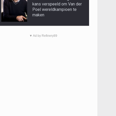
kans verspeeld om Van der
Poel wereldkampioen te
maken
▼ Ad by Refinery89