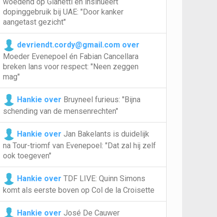
woedend op Gianetti en insinueert
dopinggebruik bij UAE: "Door kanker
aangetast gezicht"
devriendt.cordy@gmail.com over
Moeder Evenepoel én Fabian Cancellara
breken lans voor respect: "Neen zeggen
mag"
Hankie over
Bruyneel furieus: "Bijna
schending van de mensenrechten"
Hankie over
Jan Bakelants is duidelijk
na Tour-triomf van Evenepoel: "Dat zal hij zelf
ook toegeven"
Hankie over
TDF LIVE: Quinn Simons
komt als eerste boven op Col de la Croisette
Hankie over
José De Cauwer