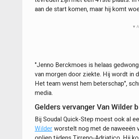
aan de start komen, maar hij komt woe
▼ A
"Jenno Berckmoes is helaas gedwongen 
van morgen door ziekte. Hij wordt in 
Het team wenst hem beterschap", schri
media.
Gelders vervanger Van Wilder b
Bij Soudal Quick-Step moest ook al 
Wilder
worstelt nog met de naweeën van
opliep tijdens Tirreno-Adriatico. Hij 