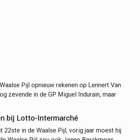
 Waalse Pijl opnieuw rekenen op Lennert Van
 nog zevende in de GP Miguel Indurain, maar
 bij Lotto-Intermarché
t 22ste in de Waalse Pijl, vorig jaar moest hij
In de Waalse Pijl zou ook Jenno Berckmoes