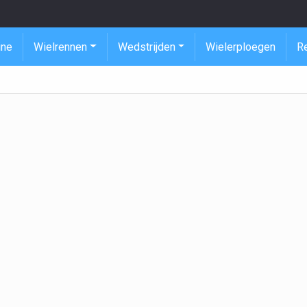
ine
Wielrennen
Wedstrijden
Wielerploegen
R