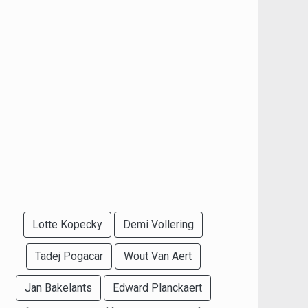
Lotte Kopecky
Demi Vollering
Tadej Pogacar
Wout Van Aert
Jan Bakelants
Edward Planckaert