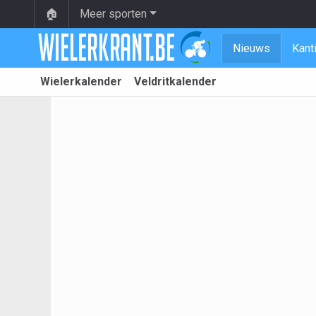
🏠
Meer sporten
Nieuws
Kant
Wielerkalender
Veldritkalender