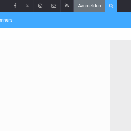
𝕏
Aanmelden
enners