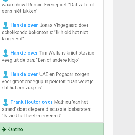
waarschuwt Remco Evenepoel: "Dat zal ooit
eens níét lukken"
Hankie over
Jonas Vingegaard doet
schokkende bekentenis: "Ik hield het niet
langer vol"
Hankie over
Tim Wellens krijgt stevige
veeg uit de pan: "Een of andere klojo"
Hankie over
UAE en Pogacar zorgen
voor groot onbegrip in peloton: "Dan weet je
dat het om zeep is"
Frank Houter over
Mathieu 'aan het
strand' doet diepere discussie losbarsten:
"Ik vind het heel enerverend"
Kantine