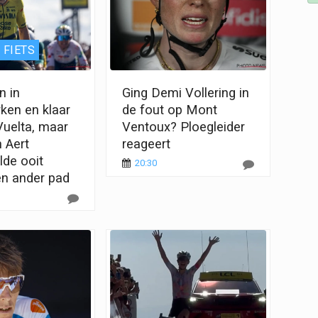
 FIETS
n in
Ging Demi Vollering in
en en klaar
de fout op Mont
Vuelta, maar
Ventoux? Ploegleider
 Aert
reageert
de ooit
20:30
en ander pad