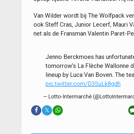
Van Wilder wordt bij The Wolfpack ve
ook Steff Cras, Junior Lecerf, Mauri 
net als de Fransman Valentin Paret-Pei
Jenno Berckmoes has unfortunate
tomorrow’s La Flèche Wallonne due
lineup by Luca Van Boven. The te
pic.twitter.com/D3SuLk8gdh
— Lotto-Intermarché (@LottoIntermar
𝕏