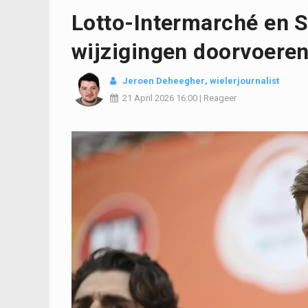
Lotto-Intermarché en 
wijzigingen doorvoeren
Jeroen Deheegher
, wielerjournalist
21 April 2026
16:00
|
Reageer