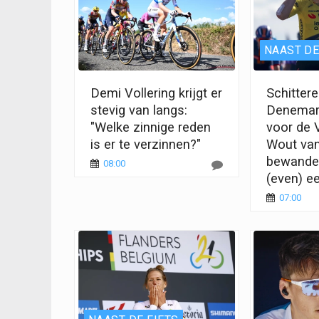
NAAST DE
Demi Vollering krijgt er
Schittere
stevig van langs:
Denemark
"Welke zinnige reden
voor de 
is er te verzinnen?"
Wout van
bewandel
08:00
(even) e
07:00