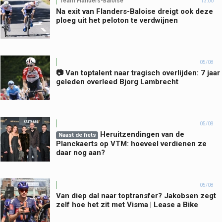
Team Flanders-Baloise
13:00
Na exit van Flanders-Baloise dreigt ook deze
ploeg uit het peloton te verdwijnen
05/08
📷 Van toptalent naar tragisch overlijden: 7 jaar
geleden overleed Bjorg Lambrecht
05/08
Heruitzendingen van de
Naast de fiets
Planckaerts op VTM: hoeveel verdienen ze
daar nog aan?
05/08
Van diep dal naar toptransfer? Jakobsen zegt
zelf hoe het zit met Visma | Lease a Bike