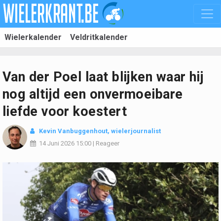
Wielerkalender
Veldritkalender
Van der Poel laat blijken waar hij
nog altijd een onvermoeibare
liefde voor koestert
Kevin Vanbuggenhout
, wielerjournalist
14 Juni 2026
15:00
|
Reageer