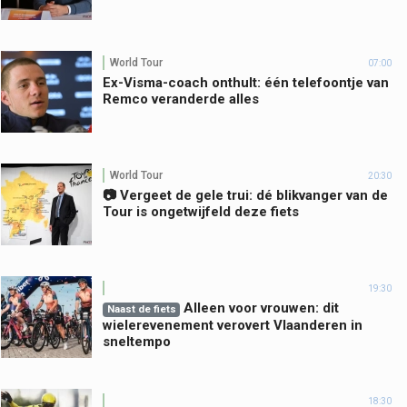
World Tour
07:00
Ex-Visma-coach onthult: één telefoontje van
Remco veranderde alles
World Tour
20:30
📷 Vergeet de gele trui: dé blikvanger van de
Tour is ongetwijfeld deze fiets
19:30
Alleen voor vrouwen: dit
Naast de fiets
wielerevenement verovert Vlaanderen in
sneltempo
18:30