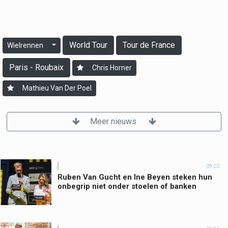
World Tour
Tour de France
Wielrennen
Paris - Roubaix
Chris Horner
Mathieu Van Der Poel
Meer nieuws
09:20
Ruben Van Gucht en Ine Beyen steken hun
onbegrip niet onder stoelen of banken