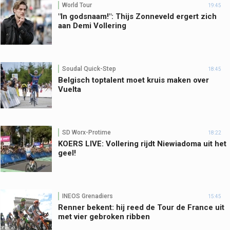
World Tour
19:45
"In godsnaam!": Thijs Zonneveld ergert zich
aan Demi Vollering
Soudal Quick-Step
18:45
Belgisch toptalent moet kruis maken over
Vuelta
SD Worx-Protime
18:22
KOERS LIVE: Vollering rijdt Niewiadoma uit het
geel!
INEOS Grenadiers
15:45
Renner bekent: hij reed de Tour de France uit
met vier gebroken ribben