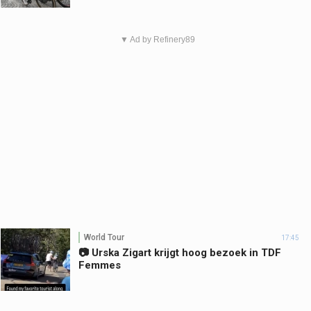
▼ Ad by Refinery89
World Tour
17:45
📷 Urska Zigart krijgt hoog bezoek in TDF
Femmes