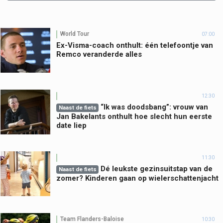
World Tour
07:00
Ex-Visma-coach onthult: één telefoontje van
Remco veranderde alles
12:30
“Ik was doodsbang”: vrouw van
Naast de fiets
Jan Bakelants onthult hoe slecht hun eerste
date liep
11:30
Dé leukste gezinsuitstap van de
Naast de fiets
zomer? Kinderen gaan op wielerschattenjacht
Team Flanders-Baloise
10:30