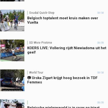
Soudal Quick-Step
08/08
Belgisch toptalent moet kruis maken over
Vuelta
SD Worx-Protime
08/08
KOERS LIVE: Vollering rijdt Niewiadoma uit het
geel!
World Tour
08/08
📷 Urska Zigart krijgt hoog bezoek in TDF
Femmes
08/08
Belgische wielerwereld is in rouw na triest