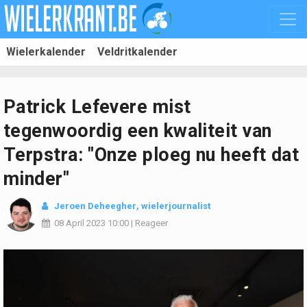
Wielerkalender
Veldritkalender
Patrick Lefevere mist
tegenwoordig een kwaliteit van
Terpstra: "Onze ploeg nu heeft dat
minder"
Jeroen Deheegher
, wielerjournalist
08 April 2023
10:00
|
Reageer