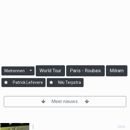
World Tour
Paris - Roubaix
Milram
Wielrennen
Patrick Lefevere
Niki Terpstra
Meer nieuws
20:15