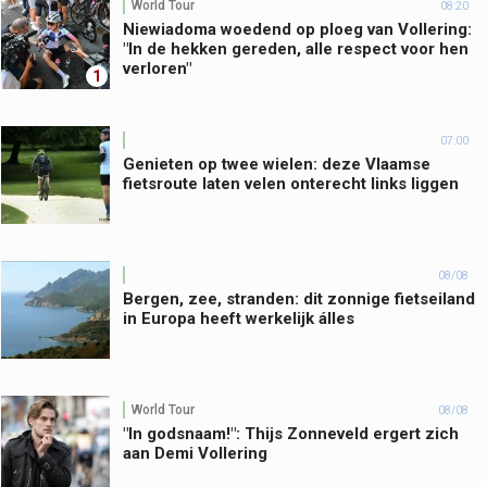
World Tour
08:20
Niewiadoma woedend op ploeg van Vollering:
"In de hekken gereden, alle respect voor hen
verloren"
1
07:00
Genieten op twee wielen: deze Vlaamse
fietsroute laten velen onterecht links liggen
08/08
Bergen, zee, stranden: dit zonnige fietseiland
in Europa heeft werkelijk álles
World Tour
08/08
"In godsnaam!": Thijs Zonneveld ergert zich
aan Demi Vollering